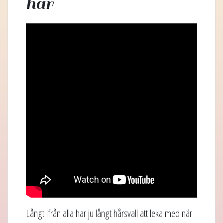
hår
Långt ifrån alla har ju långt hårsvall att leka med när